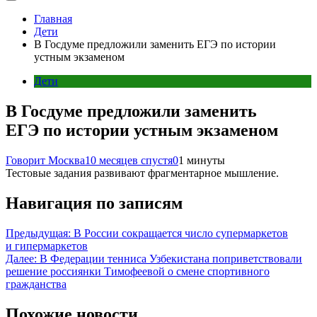
Главная
Дети
В Госдуме предложили заменить ЕГЭ по истории
устным экзаменом
Дети
В Госдуме предложили заменить
ЕГЭ по истории устным экзаменом
Говорит Москва
10 месяцев спустя
0
1 минуты
Тестовые задания развивают фрагментарное мышление.
Навигация по записям
Предыдущая:
В России сокращается число супермаркетов
и гипермаркетов
Далее:
В Федерации тенниса Узбекистана поприветствовали
решение россиянки Тимофеевой о смене спортивного
гражданства
Похожие новости