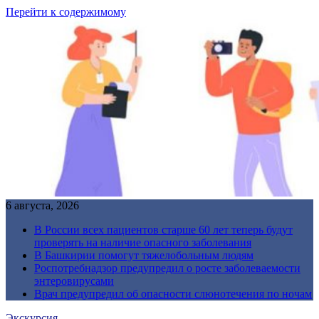
Перейти к содержимому
6 августа, 2026
В России всех пациентов старше 60 лет теперь будут
проверять на наличие опасного заболевания
В Башкирии помогут тяжелобольным людям
Роспотребнадзор предупредил о росте заболеваемости
энтеровирусами
Врач предупредил об опасности слюнотечения по ночам
Экскурсия