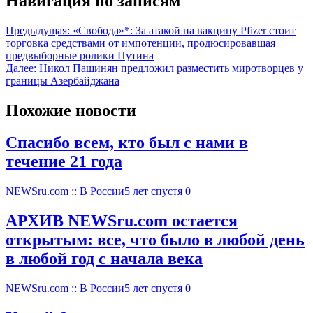
Навигация по записям
Предыдущая:
«Свобода»*: За атакой на вакцину Pfizer стоит
торговка средствами от импотенции, продюсировавшая
предвыборные ролики Путина
Далее:
Никол Пашинян предложил разместить миротворцев у
границы Азербайджана
Похожие новости
Спасибо всем, кто был с нами в
течение 21 года
NEWSru.com :: В России
5 лет спустя
0
АРХИВ NEWSru.com остается
открытым: все, что было в любой день
в любой год с начала века
NEWSru.com :: В России
5 лет спустя
0