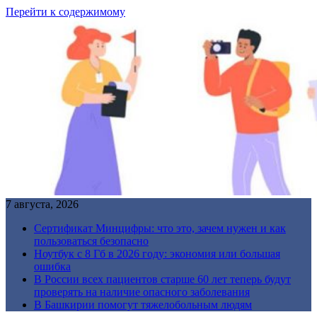
Перейти к содержимому
7 августа, 2026
Сертификат Минцифры: что это, зачем нужен и как
пользоваться безопасно
Ноутбук с 8 Гб в 2026 году: экономия или большая
ошибка
В России всех пациентов старше 60 лет теперь будут
проверять на наличие опасного заболевания
В Башкирии помогут тяжелобольным людям