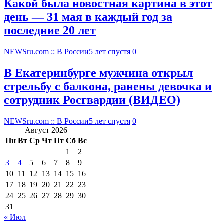
Какой была новостная картина в этот
день — 31 мая в каждый год за
последние 20 лет
NEWSru.com :: В России
5 лет спустя
0
В Екатеринбурге мужчина открыл
стрельбу с балкона, ранены девочка и
сотрудник Росгвардии (ВИДЕО)
NEWSru.com :: В России
5 лет спустя
0
Август 2026
Пн
Вт
Ср
Чт
Пт
Сб
Вс
1
2
3
4
5
6
7
8
9
10
11
12
13
14
15
16
17
18
19
20
21
22
23
24
25
26
27
28
29
30
31
« Июл