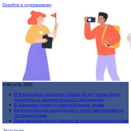
Перейти к содержимому
6 августа, 2026
В России всех пациентов старше 60 лет теперь будут
проверять на наличие опасного заболевания
В Башкирии помогут тяжелобольным людям
Роспотребнадзор предупредил о росте заболеваемости
энтеровирусами
Врач предупредил об опасности слюнотечения по ночам
Экскурсия