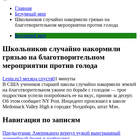
Главная
Безумный мир
Школьников случайно накормили грязью на
благотворительном мероприятии против голода
Безумный мир
Школьников случайно накормили
грязью на благотворительном
мероприятии против голода
Lenta.ru
3 месяца спустя
0
1 минуты
В США учеников старшей школы случайно накормили землей
на благотворительном ужине по борьбе с голодом — трое
подростков успели попробовать ее на вкус, приняв за десерт.
Об этом сообщает NY Post. Инцидент произошел в школе
Medomack Valley High в городке Уолдоборо, штат Мэн.
Навигация по записям
Предыдущая:
Американец вернул чужой выигрышный
лотерейный билет и разбогател