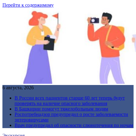
Перейти к содержимому
6 августа, 2026
В России всех пациентов старше 60 лет теперь будут
проверять на наличие опасного заболевания
В Башкирии помогут тяжелобольным людям
Роспотребнадзор предупредил о росте заболеваемости
энтеровирусами
Врач предупредил об опасности слюнотечения по ночам
Экскурсия