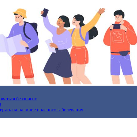
оваться безопасно
а
верять на наличие опасного заболевания