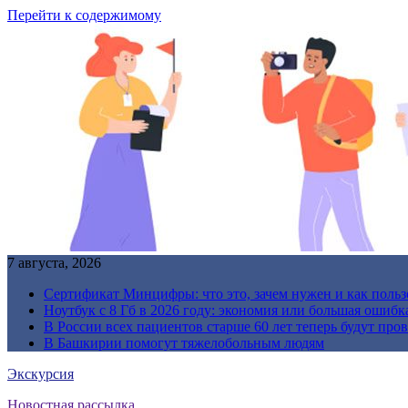
Перейти к содержимому
7 августа, 2026
Сертификат Минцифры: что это, зачем нужен и как польз
Ноутбук с 8 Гб в 2026 году: экономия или большая ошибк
В России всех пациентов старше 60 лет теперь будут про
В Башкирии помогут тяжелобольным людям
Экскурсия
Новостная рассылка