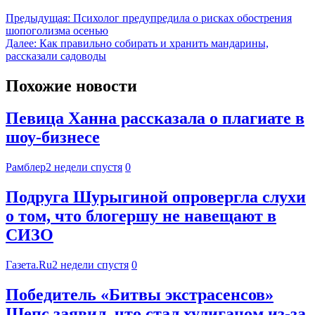
Предыдущая:
Психолог предупредила о рисках обострения
шопоголизма осенью
Далее:
Как правильно собирать и хранить мандарины,
рассказали садоводы
Похожие новости
Певица Ханна рассказала о плагиате в
шоу-бизнесе
Рамблер
2 недели спустя
0
Подруга Шурыгиной опровергла слухи
о том, что блогершу не навещают в
СИЗО
Газета.Ru
2 недели спустя
0
Победитель «Битвы экстрасенсов»
Шепс заявил, что стал хулиганом из-за