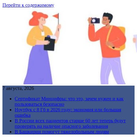
Перейти к содержимому
7 августа, 2026
Сертификат Минцифры: что это, зачем нужен и как
пользоваться безопасно
Ноутбук с 8 Гб в 2026 году: экономия или большая
ошибка
В России всех пациентов старше 60 лет теперь будут
проверять на наличие опасного заболевания
В Башкирии помогут тяжелобольным людям