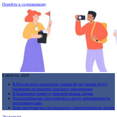
Перейти к содержимому
6 августа, 2026
В России всех пациентов старше 60 лет теперь будут
проверять на наличие опасного заболевания
В Башкирии помогут тяжелобольным людям
Роспотребнадзор предупредил о росте заболеваемости
энтеровирусами
Врач предупредил об опасности слюнотечения по ночам
Экскурсия