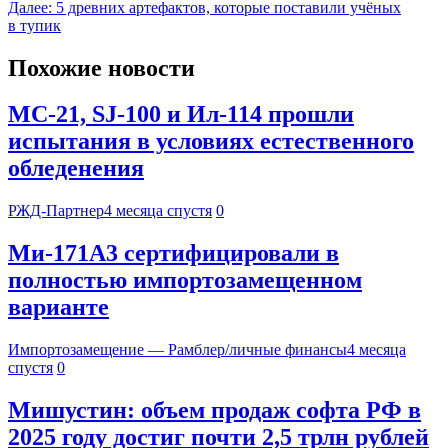
Далее:
5 древних артефактов, которые поставили учёных
в тупик
Похожие новости
МС-21, SJ-100 и Ил-114 прошли
испытания в условиях естественного
обледенения
РЖД-Партнер
4 месяца спустя
0
Ми-171А3 сертифицировали в
полностью импортозамещенном
варианте
Импортозамещение — Рамблер/личные финансы
4 месяца
спустя
0
Мишустин: объем продаж софта РФ в
2025 году достиг почти 2,5 трлн рублей